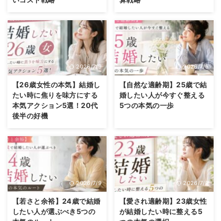
2026/7/9
2026/7/9
【26歳女性の本気】結婚し
【自然な適齢期】25歳で結
たい時に焦りを味方にする
婚したい人が今すぐ整える
本気アクション5選！20代
5つの本気の一歩
後半の好機
2026/7/9
2026/7/9
【若さと余裕】24歳で結婚
【愛され適齢期】23歳女性
したい人が選ぶべき5つの
が結婚したい時に整える5