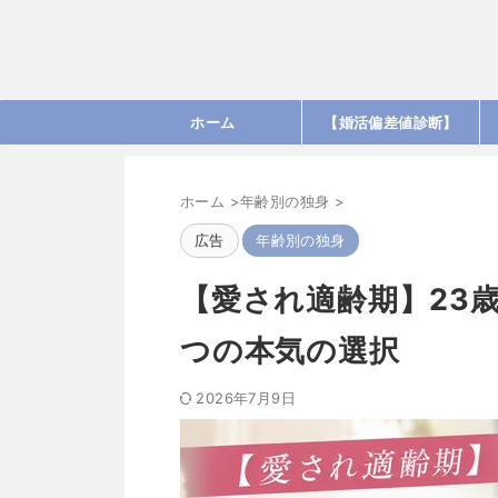
ホーム
【婚活偏差値診断】
ホーム
>
年齢別の独身
>
広告
年齢別の独身
【愛され適齢期】23
つの本気の選択
2026年7月9日