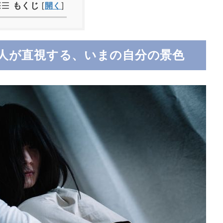
もくじ
[
開く
]
い人が直視する、いまの自分の景色