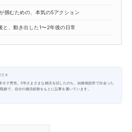
人が掴むための、本気の5アクション
後と、動き出した1〜2年後の日常
運営者
・非モテ男性。5年さまざまな婚活を試したのち、結婚相談所で出会った
は既婚で、自分の婚活経験をもとに記事を書いています。