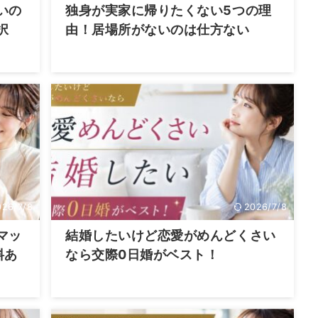
いの
独身が実家に帰りたくない5つの理
択
由！居場所がないのは仕方ない
026/7/8
2026/7/8
マッ
結婚したいけど恋愛がめんどくさい
料あ
なら交際0日婚がベスト！