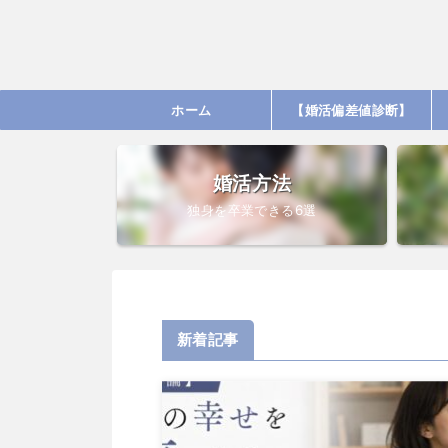
ホーム
【婚活偏差値診断】
婚活方法
独身を卒業できる6選
新着記事