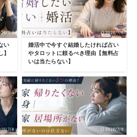
026/7/8
2026/7/8
ない
婚活中で今すぐ結婚したければ占い
し】
やタロットに頼るべき理由【無料占
いは当たらない】
026/7/8
2026/7/8