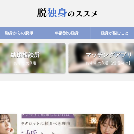
独身からの脱却
年齢別の独身
独身が悩むこと
結婚相談所
マッチングアプリ
おすすめ3選
おすすめ3選【婚活向け】