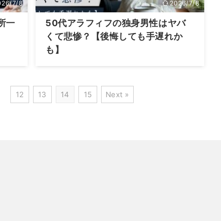
026/7/8
2026/7/8
所一
50代アラフィフの独身男性はヤバ
くて悲惨？【後悔しても手遅れか
も】
…
12
13
14
15
Next »