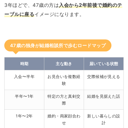
3年ほどで、47歳の方は
入会から2年前後で婚約のテ
ーブルに座る
イメージになります。
47歳の独身が結婚相談所で歩むロードマップ
時期
主な動き
届いている状態
入会〜半年
お見合いを複数経
交際候補が見える
験
半年〜1年
特定の方と真剣交
結婚を見据えた話
際
1年〜2年
婚約・両家顔合わ
新しい暮らしの設
せ
計