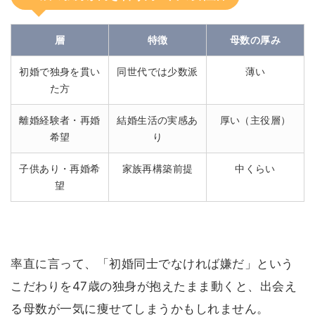
層
特徴
母数の厚み
初婚で独身を貫い
同世代では少数派
薄い
た方
離婚経験者・再婚
結婚生活の実感あ
厚い（主役層）
希望
り
子供あり・再婚希
家族再構築前提
中くらい
望
率直に言って、「初婚同士でなければ嫌だ」という
こだわりを47歳の独身が抱えたまま動くと、出会え
る母数が一気に痩せてしまうかもしれません。