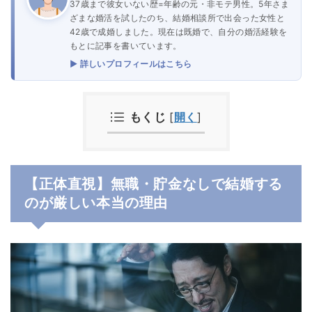
37歳まで彼女いない歴=年齢の元・非モテ男性。5年さま
ざまな婚活を試したのち、結婚相談所で出会った女性と
42歳で成婚しました。現在は既婚で、自分の婚活経験を
もとに記事を書いています。
▶ 詳しいプロフィールはこちら
もくじ
[
開く
]
【正体直視】無職・貯金なしで結婚する
のが厳しい本当の理由