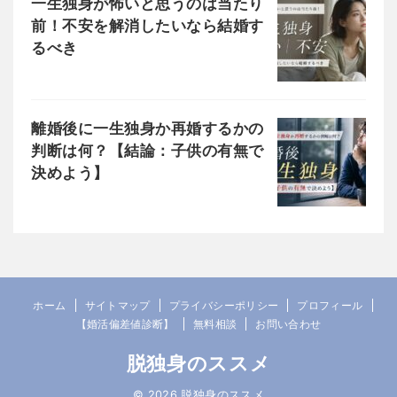
一生独身が怖いと思うのは当たり
前！不安を解消したいなら結婚す
るべき
離婚後に一生独身か再婚するかの
判断は何？【結論：子供の有無で
決めよう】
ホーム
サイトマップ
プライバシーポリシー
プロフィール
【婚活偏差値診断】
無料相談
お問い合わせ
脱独身のススメ
© 2026 脱独身のススメ