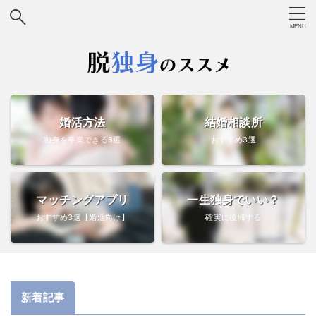
婚活方法
結婚相談所
独身を卒業できる6選
おすすめ3選
マッチングアプリ
一生独身でいい？
おすすめ3選【婚活向け】
確実に後悔する
新着記事