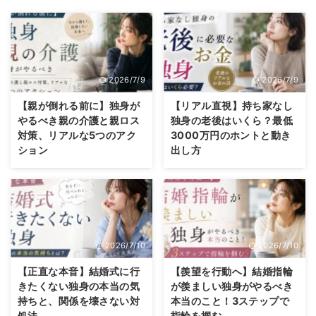
2026/7/9
2026/7/9
【親が倒れる前に】独身が
【リアル直視】持ち家なし
やるべき親の介護と親ロス
独身の老後はいくら？最低
対策、リアルな5つのアク
3000万円のホントと動き
ション
出し方
2026/7/10
2026/7/10
【正直な本音】結婚式に行
【羨望を行動へ】結婚指輪
きたくない独身の本当の気
が羨ましい独身がやるべき
持ちと、関係を壊さない対
本当のこと！3ステップで
処法
指輪を掴む