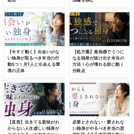
2026/7/10
2026/7/9
【今すぐ動く】出会いがな
【処方箋】孤独感でうつに
い独身が取るべき本当の行
なる独身が抜け出す本当の
動5つ！月1人と出会える環
方法！心が壊れる前に動く
境の正体
分岐点
2026/7/9
2026/7/9
【直視】生きてる意味がわ
必要とされない・愛されな
からない人生虚しい独身が
い独身がやるべき本当の思