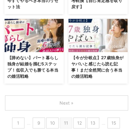
今すぐやるべき本当のリセ
考転換【自己肯定感を取り
ット法
戻す】
2026/7/10
2026/7/9
【諦めない】パート暮らし
【今が分岐点】27歳独身が
独身が結婚を掴む5ステッ
ヤバいと感じたら読む記
プ！低収入でも勝てる本当
事！まだ全然間に合う本当
の婚活戦略
の婚活戦略
Next »
1
…
9
10
11
12
13
…
15