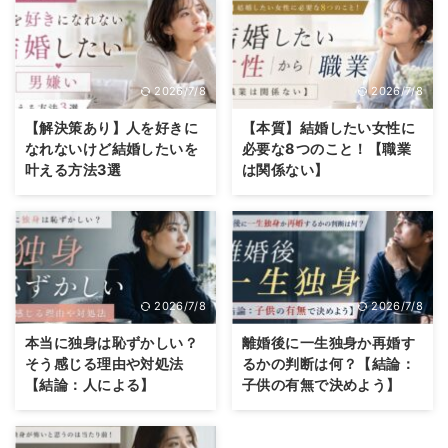
2026/7/8
2026/7/8
【解決策あり】人を好きに
【本質】結婚したい女性に
なれないけど結婚したいを
必要な8つのこと！【職業
叶える方法3選
は関係ない】
2026/7/8
2026/7/8
本当に独身は恥ずかしい？
離婚後に一生独身か再婚す
そう感じる理由や対処法
るかの判断は何？【結論：
【結論：人による】
子供の有無で決めよう】